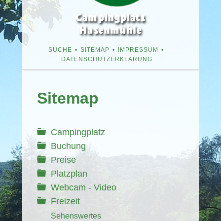
NAVIGATION
SUCHE
SITEMAP
IMPRESSUM
ÜBERSPRINGEN
DATENSCHUTZERKLÄRUNG
Navigation
überspringen
Sitemap
Campingplatz
Buchung
Preise
Platzplan
Webcam - Video
Freizeit
Sehenswertes