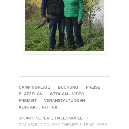
NAVIGATION
CAMPINGPLATZ
BUCHUNG
PREISE
ÜBERSPRINGEN
PLATZPLAN
WEBCAM - VIDEO
FREIZEIT
VERANSTALTUNGEN
KONTAKT / NOTRUF
© CAMPINGPLATZ HASENMÜHLE
ROCKSOLID CONTAO THEMES & TEMPLATES