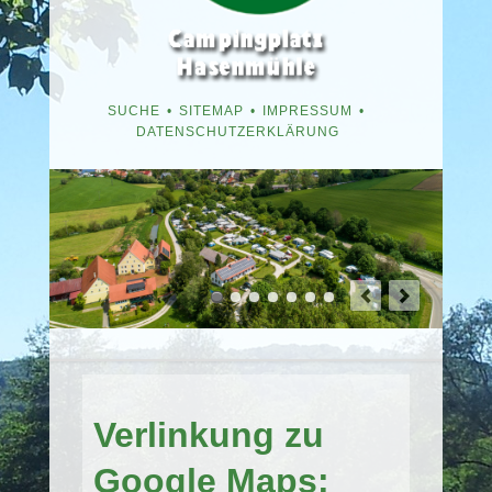
NAVIGATION
SUCHE
SITEMAP
IMPRESSUM
ÜBERSPRINGEN
DATENSCHUTZERKLÄRUNG
Navigation
überspringen
Verlinkung zu
Google Maps: